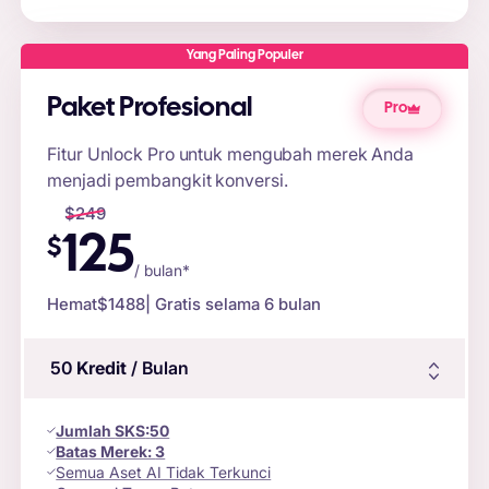
Yang Paling Populer
Paket Profesional
Pro
Fitur Unlock Pro untuk mengubah merek Anda
menjadi pembangkit konversi.
$
249
125
$
/ bulan*
Hemat
$1488
| Gratis selama 6 bulan
50
Kredit
/ Bulan
Jumlah
SKS
:
50
Batas Merek:
3
Semua Aset AI Tidak Terkunci