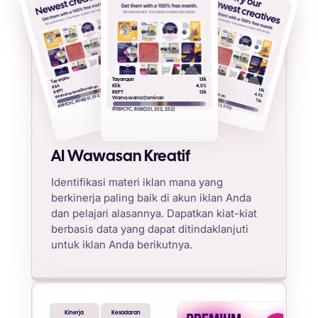
13k
4.5%
Tayangan
13k
Klik
Tayangan
Tayangan
13k
RKPT
Warna-warna Dominan
Klik
Warna-warna Dominan
Klik
4.5%
13k
RKPT
RKPT
13k
#FBFCFC, RGB(251, 252, 252)
4.5%
#FBFCFC, RGB(251, 252, 252)
Warna-warna Dominan
13k
#FBFCFC, RGB(251, 252, 252)
AI Wawasan Kreatif
Identifikasi materi iklan mana yang
berkinerja paling baik di akun iklan Anda
dan pelajari alasannya. Dapatkan kiat-kiat
berbasis data yang dapat ditindaklanjuti
untuk iklan Anda berikutnya.
Kinerja
Kesadaran