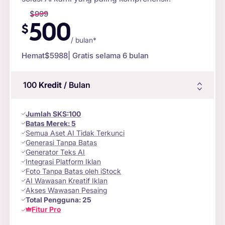
$
999
500
$
/ bulan*
Hemat
$5988
| Gratis selama 6 bulan
100
Kredit
/ Bulan
Jumlah
SKS
:
100
Batas Merek:
5
Semua Aset AI Tidak Terkunci
Generasi Tanpa Batas
Generator Teks AI
Integrasi Platform Iklan
Foto Tanpa Batas oleh iStock
AI Wawasan Kreatif Iklan
Akses Wawasan Pesaing
Total Pengguna:
25
Fitur Pro