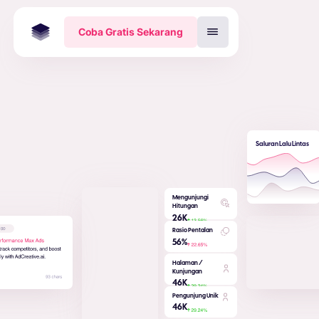
Coba Gratis Sekarang
Saluran Lalu Lintas
Mengunjungi
Hitungan
26
K
Rasio Pentalan
56
%
Halaman /
Kunjungan
46
K
Pengunjung Unik
46
K