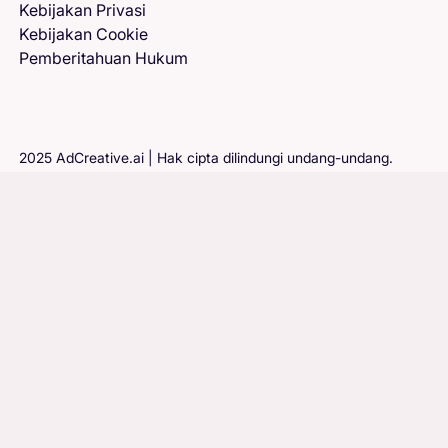
Kebijakan Privasi
Kebijakan Cookie
Pemberitahuan Hukum
2025 AdCreative.ai | Hak cipta dilindungi undang-undang.