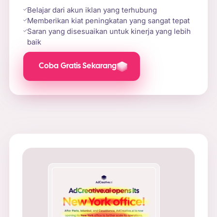
Belajar dari akun iklan yang terhubung
Memberikan kiat peningkatan yang sangat tepat
Saran yang disesuaikan untuk kinerja yang lebih
baik
Coba Gratis Sekarang
Logo
Judul
Judul
Deskripsi: