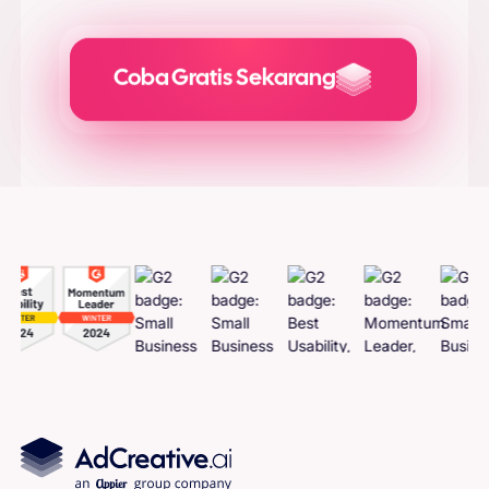
Ketentuan
kami.
Coba Gratis Sekarang
Hasilkan Materi Iklan