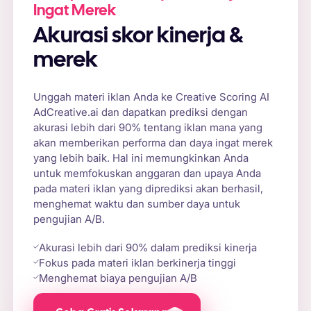
Ingat Merek
Akurasi skor kinerja &
merek
Unggah materi iklan Anda ke Creative Scoring AI
AdCreative.ai dan dapatkan prediksi dengan
akurasi lebih dari 90% tentang iklan mana yang
akan memberikan performa dan daya ingat merek
yang lebih baik. Hal ini memungkinkan Anda
untuk memfokuskan anggaran dan upaya Anda
pada materi iklan yang diprediksi akan berhasil,
menghemat waktu dan sumber daya untuk
pengujian A/B.
Akurasi lebih dari 90% dalam prediksi kinerja
Fokus pada materi iklan berkinerja tinggi
Menghemat biaya pengujian A/B