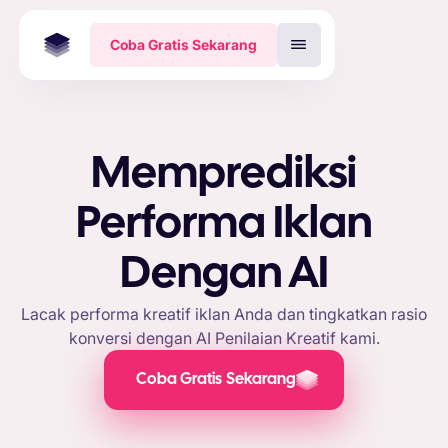
Coba Gratis Sekarang
Memprediksi
Performa Iklan
Dengan AI
Lacak performa kreatif iklan Anda dan tingkatkan rasio
konversi dengan AI Penilaian Kreatif kami.
Coba Gratis Sekarang