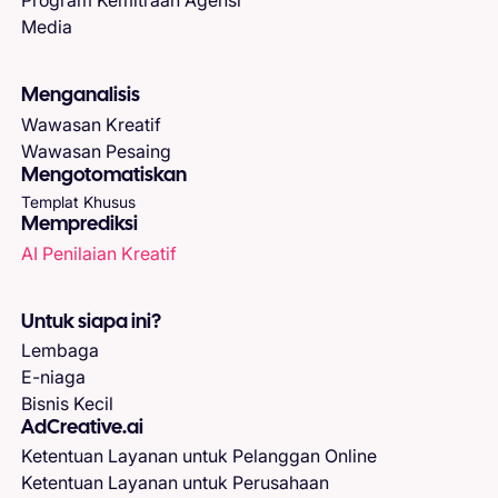
Program Kemitraan Agensi
Media
Menganalisis
Wawasan Kreatif
Wawasan Pesaing
Mengotomatiskan
Templat Khusus
Memprediksi
AI Penilaian Kreatif
Untuk siapa ini?
Lembaga
E-niaga
Bisnis Kecil
AdCreative.ai
Ketentuan Layanan untuk Pelanggan Online
Ketentuan Layanan untuk Perusahaan