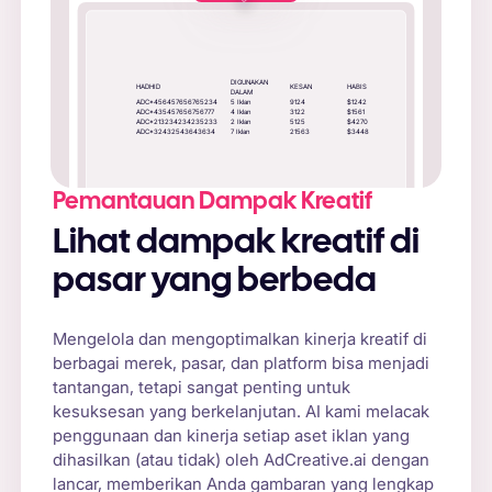
DIGUNAKAN
HADHID
KESAN
HABIS
DALAM
ADC*456457656765234
5
Iklan
9124
$
1242
ADC*435457656756777
4
Iklan
3122
$
1561
ADC*213234234235233
2
Iklan
5125
$
4270
ADC*32432543643634
7
Iklan
21563
$
3448
Pemantauan Dampak Kreatif
Lihat dampak kreatif di
pasar yang berbeda
Mengelola dan mengoptimalkan kinerja kreatif di
berbagai merek, pasar, dan platform bisa menjadi
tantangan, tetapi sangat penting untuk
kesuksesan yang berkelanjutan. AI kami melacak
penggunaan dan kinerja setiap aset iklan yang
dihasilkan (atau tidak) oleh AdCreative.ai dengan
lancar, memberikan Anda gambaran yang lengkap