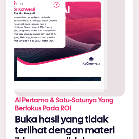
99
/100
Skor Konversi
Skor Prediksi Kinerja AI
Setiap materi iklan yang diproduksi oleh
AdCreative.ai dievaluasi menggunakan Creative
Scoring AI milik kami, sebuah model
Convolutional Neural Network (CNN) yang
canggih, yang menganalisis dan memprediksi
performa iklan dengan akurasi lebih dari 90%.
Skor yang lebih tinggi menunjukkan prediksi
performa yang lebih baik untuk materi iklan.
AI Pertama & Satu-Satunya Yang
Berfokus Pada ROI
Buka hasil yang tidak
terlihat dengan materi