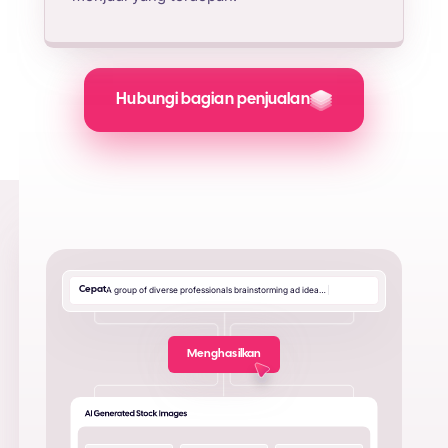
Hubungi bagian penjualan
Cepat
A
g
r
o
u
p
o
f
d
i
v
e
r
s
e
p
r
o
f
e
s
s
i
o
n
a
l
s
b
r
a
i
n
s
t
o
r
m
i
n
g
a
d
i
d
e
a
…
|
Menghasilkan