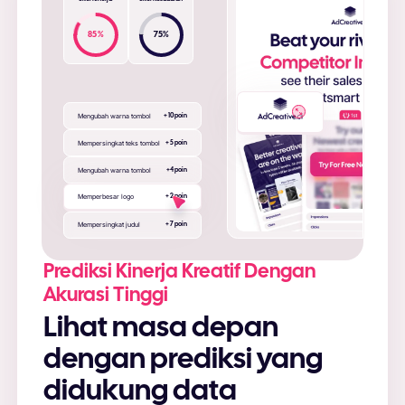
85
%
75
%
Mengubah warna tombol
+ 10 poin
Mempersingkat teks tombol
+ 5 poin
Mengubah warna tombol
+4 poin
Memperbesar logo
+ 2 poin
Mempersingkat judul
+ 7 poin
Prediksi Kinerja Kreatif Dengan
Akurasi Tinggi
Lihat masa depan
dengan prediksi yang
didukung data