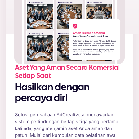
Aman Secara Komersial
Aman Secara Komersial untuk Iklan
Materi iklan ini dibuat oleh model AI yang dilatih dengan
visual yang aman secara komersial, sehingga sangat
aman untuk aktivitas komersial apa pun seperti iklan.
Anda harus memastikan bahwa gambar yang dibuat
tidak menyertakan elemen seperti logo atau desain
yang bukan merupakan hak Anda.
Aset Yang Aman Secara Komersial
Setiap Saat
Hasilkan dengan
percaya diri
Solusi perusahaan AdCreative.ai menawarkan
sistem perlindungan berlapis tiga yang pertama
kali ada, yang menjamin aset Anda aman dan
patuh. Mulai dari kumpulan data pelatihan awal