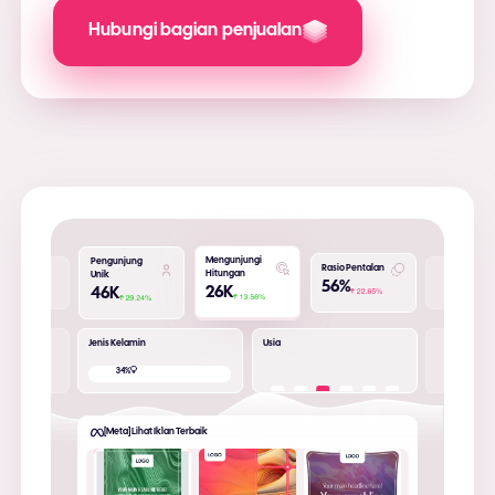
Hubungi bagian penjualan
Mengunjungi
Pengunjung
Rasio Pentalan
Hitungan
Unik
56
%
26
K
46
K
Jenis Kelamin
Usia
66
%
34
%
[Meta] Lihat Iklan Terbaik
3
2
1