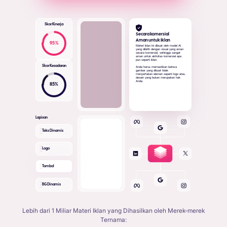
Skor Kinerja
Secara komersial
Aman untuk Iklan
95
%
Materi iklan ini dibuat oleh model AI
yang dilatih dengan visual yang aman
secara komersial, sehingga sangat
aman untuk aktivitas komersial apa
pun seperti iklan.
Skor Kesadaran
Anda harus memastikan bahwa
gambar yang dibuat tidak
menyertakan elemen seperti logo atau
desain yang bukan merupakan hak
Anda.
85
%
Lapisan
Teks Dinamis
Logo
Tombol
BG Dinamis
Lebih dari 1 Miliar Materi Iklan yang Dihasilkan oleh Merek-merek
Ternama: