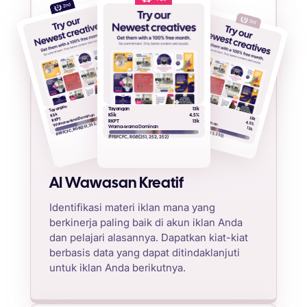
2
13k
4.5%
Tayangan
13k
Klik
Tayangan
Tayangan
13k
RKPT
Warna-warna Dominan
Klik
Warna-warna Dominan
Klik
4.5%
13k
RKPT
RKPT
13k
#FBFCFC, RGB(251, 252, 252)
4.5%
#FBFCFC, RGB(251, 252, 252)
Warna-warna Dominan
13k
#FBFCFC, RGB(251, 252, 252)
AI Wawasan Kreatif
Identifikasi materi iklan mana yang
berkinerja paling baik di akun iklan Anda
dan pelajari alasannya. Dapatkan kiat-kiat
berbasis data yang dapat ditindaklanjuti
untuk iklan Anda berikutnya.